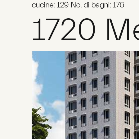
cucine: 129 No. di bagni: 176
1720 Me