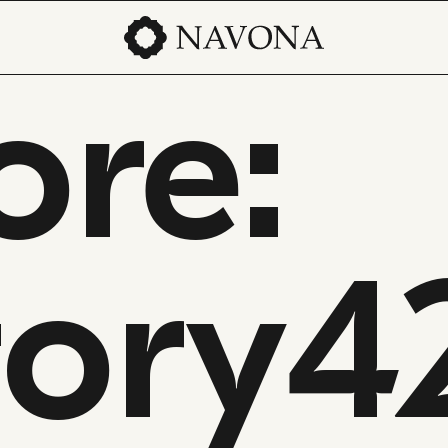
ore:
tory4