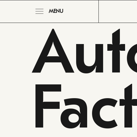
MENU
Aut
Fac